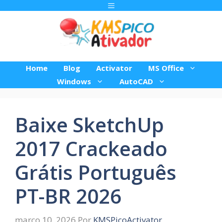
Pular
Menu
para
o
conteúdo
Home
Blog
Activator
MS Office
Windows
AutoCAD
Baixe SketchUp
2017 Crackeado
Grátis Português
PT-BR 2026
março 10, 2026
Por
KMSPicoActivator