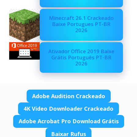
Minecraft 26.1 Crackeado
Baixe Portugues PT-BR
2026
Ativador Office 2019 Baixe
Grátis Português PT-BR
2026
Adobe Audition Crackeado
4K Video Downloader Crackeado
Adobe Acrobat Pro Download Grátis
Baixar Rufus