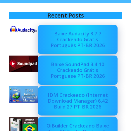
Recent Posts
Baixe Audacity 3.7.7
Crackeado Gratis
Português PT-BR 2026
Baixe SoundPad 3.4.10
Crackeado Grátis
Portguese PT-BR 2026
IDM Crackeado (Internet
Download Manager) 6.42
Build 27 PT-BR 2026
QiBuilder Crackeado Baixe