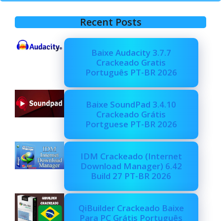
Recent Posts
Baixe Audacity 3.7.7
Crackeado Gratis
Português PT-BR 2026
Baixe SoundPad 3.4.10
Crackeado Grátis
Portguese PT-BR 2026
IDM Crackeado (Internet
Download Manager) 6.42
Build 27 PT-BR 2026
QiBuilder Crackeado Baixe
Para PC Grátis Português