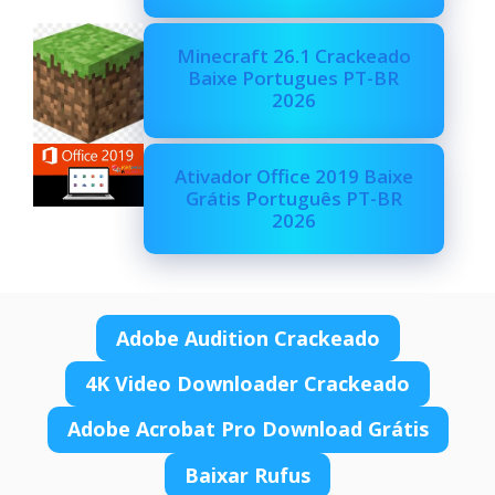
Minecraft 26.1 Crackeado
Baixe Portugues PT-BR
2026
Ativador Office 2019 Baixe
Grátis Português PT-BR
2026
Adobe Audition Crackeado
4K Video Downloader Crackeado
Adobe Acrobat Pro Download Grátis
Baixar Rufus