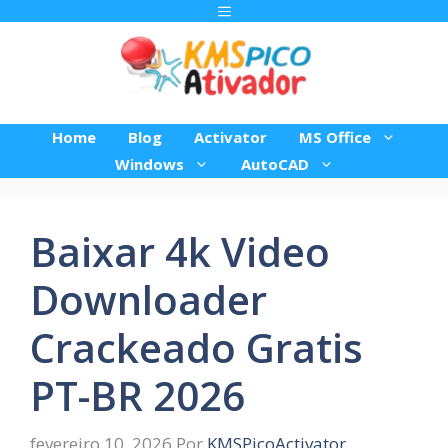
Pular
Menu
para
o
conteúdo
Home
Blog
Activator
MS Office
Windows
AutoCAD
Baixar 4k Video
Downloader
Crackeado Gratis
PT-BR 2026
fevereiro 10, 2026
Por
KMSPicoActivator