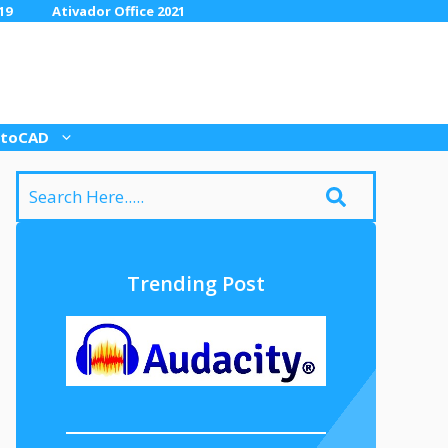
19
Ativador Office 2021
toCAD
Trending Post