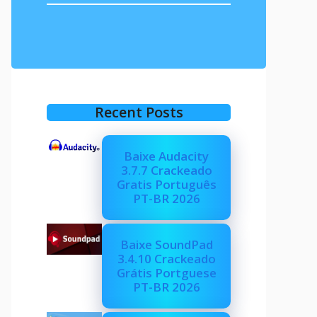
Recent Posts
Baixe Audacity
3.7.7 Crackeado
Gratis Português
PT-BR 2026
Baixe SoundPad
3.4.10 Crackeado
Grátis Portguese
PT-BR 2026