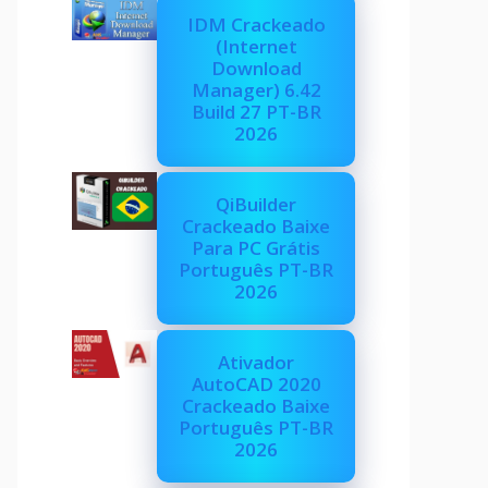
IDM Crackeado
(Internet
Download
Manager) 6.42
Build 27 PT-BR
2026
QiBuilder
Crackeado Baixe
Para PC Grátis
Português PT-BR
2026
Ativador
AutoCAD 2020
Crackeado Baixe
Português PT-BR
2026