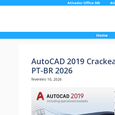
Pular
Ativador Office 365
At
para
o
conteúdo
Home
AutoCAD 2019 Crackea
PT-BR 2026
fevereiro 10, 2026