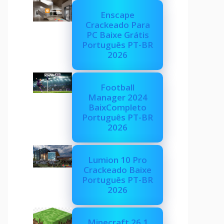
Enscape
Crackeado Para
PC Baixe Grátis
Português PT-BR
2026
Football
Manager 2024
BaixCompleto
Português PT-BR
2026
Lumion 10 Pro
Crackeado Baixe
Português PT-BR
2026
Minecraft 26.1