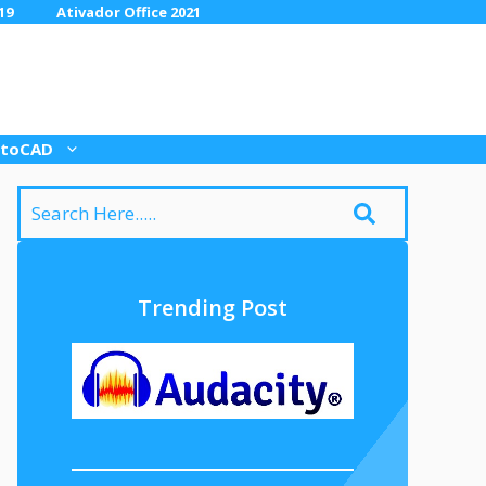
19
Ativador Office 2021
toCAD
Trending Post