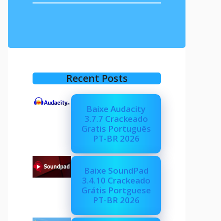
Recent Posts
Baixe Audacity
3.7.7 Crackeado
Gratis Português
PT-BR 2026
Baixe SoundPad
3.4.10 Crackeado
Grátis Portguese
PT-BR 2026