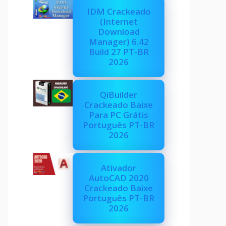
IDM Crackeado
(Internet
Download
Manager) 6.42
Build 27 PT-BR
2026
QiBuilder
Crackeado Baixe
Para PC Grátis
Português PT-BR
2026
Ativador
AutoCAD 2020
Crackeado Baixe
Português PT-BR
2026