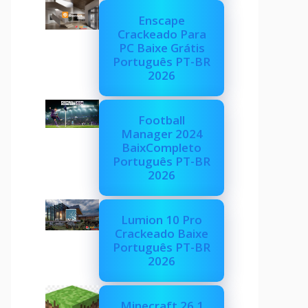
Enscape
Crackeado Para
PC Baixe Grátis
Português PT-BR
2026
Football
Manager 2024
BaixCompleto
Português PT-BR
2026
Lumion 10 Pro
Crackeado Baixe
Português PT-BR
2026
Minecraft 26.1