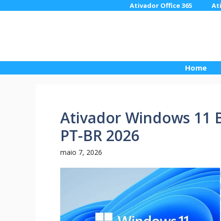
Pular
Ativador Office 365
At
para
o
conteúdo
Home
Ativador Windows 11 
PT-BR 2026
maio 7, 2026