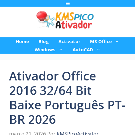
Pular
Menu
para
o
conteúdo
Home
Blog
Activator
MS Office
Windows
AutoCAD
Ativador Office
2016 32/64 Bit
Baixe Português PT-
BR 2026
março 21, 2026
Por
KMSPicoActivator