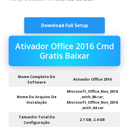
Download Full Setup
Ativador Office 2016 Cmd
Gratis Baixar
Nome Completo Do
Ativador Office 2016
Software
Microsoft_Office_Nov_2016
Nome Do Arquivo De
_with_86.rar,
Instalação
Microsoft_Office_Nov_2016
_with_64.rar
Tamanho Total Da
2.1 GB, 2.4 GB
Configuração