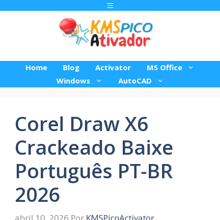
Pular
Menu
para
o
conteúdo
Home
Blog
Activator
MS Office
Windows
AutoCAD
Corel Draw X6
Crackeado Baixe
Português PT-BR
2026
abril 10, 2026
Por
KMSPicoActivator