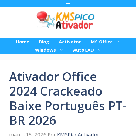
Pular
Menu
para
o
conteúdo
Home
Blog
Activator
MS Office
Windows
AutoCAD
Ativador Office
2024 Crackeado
Baixe Português PT-
BR 2026
março 15, 2026
Por
KMSPicoActivator