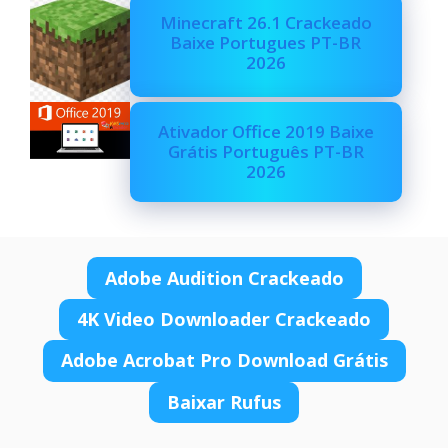
Minecraft 26.1 Crackeado
Baixe Portugues PT-BR
2026
Ativador Office 2019 Baixe
Grátis Português PT-BR
2026
Adobe Audition Crackeado
4K Video Downloader Crackeado
Adobe Acrobat Pro Download Grátis
Baixar Rufus