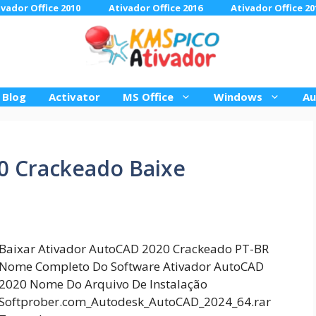
ivador Office 2010
Ativador Office 2016
Ativador Office 20
Blog
Activator
MS Office
Windows
Au
0 Crackeado Baixe
Baixar Ativador AutoCAD 2020 Crackeado PT-BR
Nome Completo Do Software Ativador AutoCAD
2020 Nome Do Arquivo De Instalação
Softprober.com_Autodesk_AutoCAD_2024_64.rar