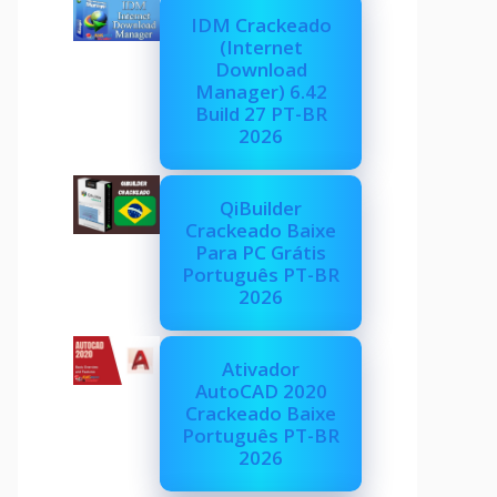
IDM Crackeado
(Internet
Download
Manager) 6.42
Build 27 PT-BR
2026
QiBuilder
Crackeado Baixe
Para PC Grátis
Português PT-BR
2026
Ativador
AutoCAD 2020
Crackeado Baixe
Português PT-BR
2026