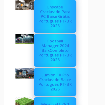
Enscape
Crackeado Para
PC Baixe Grátis
Português PT-BR
2026
Football
Manager 2024
BaixCompleto
Português PT-BR
2026
Lumion 10 Pro
Crackeado Baixe
Português PT-BR
2026
Minecraft 26.1