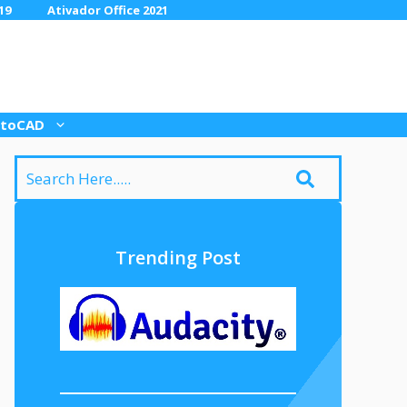
19
Ativador Office 2021
toCAD
Trending Post