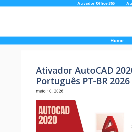
Pular
Ativador Office 365
At
para
o
conteúdo
Home
Ativador AutoCAD 202
Português PT-BR 2026
maio 10, 2026