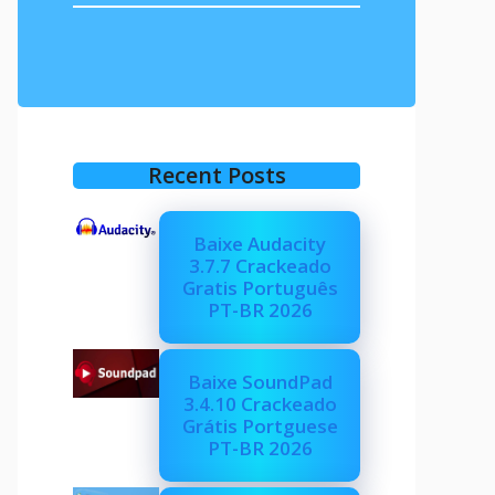
Recent Posts
Baixe Audacity
3.7.7 Crackeado
Gratis Português
PT-BR 2026
Baixe SoundPad
3.4.10 Crackeado
Grátis Portguese
PT-BR 2026