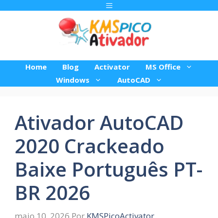
Pular
Menu
para
o
conteúdo
Home
Blog
Activator
MS Office
Windows
AutoCAD
Ativador AutoCAD
2020 Crackeado
Baixe Português PT-
BR 2026
maio 10, 2026
Por
KMSPicoActivator