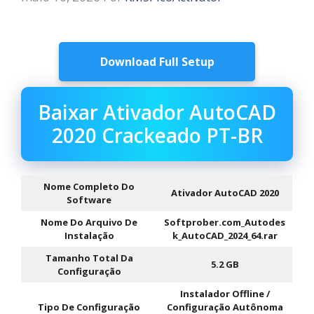
Download Full Setup
Baixar Ativador AutoCAD
2020 Crackeado PT-BR
Nome Completo Do
Ativador AutoCAD 2020
Software
Nome Do Arquivo De
Softprober.com_Autodes
Instalação
k_AutoCAD_2024_64.rar
Tamanho Total Da
5.2 GB
Configuração
Instalador Offline /
Tipo De Configuração
Configuração Autônoma