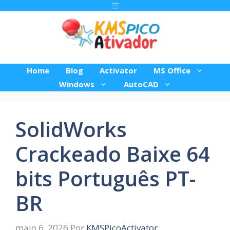
Pular
Menu
para
o
conteúdo
Home
Blog
Activator
MS Office
Windows
AutoCAD
SolidWorks
Crackeado Baixe 64
bits Português PT-
BR
maio 6, 2026
Por
KMSPicoActivator