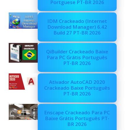
Portguese PT-BR 2026
IDM Crackeado (Internet
Download Manager) 6.42
Build 27 PT-BR 2026
QiBuilder Crackeado Baixe
Para PC Grátis Português
PT-BR 2026
Ativador AutoCAD 2020
Crackeado Baixe Português
PT-BR 2026
Enscape Crackeado Para PC
Baixe Grátis Português PT-
BR 2026