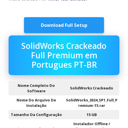
Download Full Setup
SolidWorks Crackeado
Full Premium em
Portugues PT-BR
Nome Completo Do
SolidWorks Crackeado
Software
Nome Do Arquivo De
SolidWorks_2024_SP1_Full_P
Instalação
remium-15.rar
Tamanho Da Configuração
15 GB
Instalador Offline /