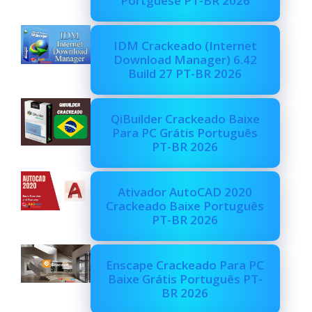
Portguese PT-BR 2026
IDM Crackeado (Internet
Download Manager) 6.42
Build 27 PT-BR 2026
QiBuilder Crackeado Baixe
Para PC Grátis Português
PT-BR 2026
Ativador AutoCAD 2020
Crackeado Baixe Português
PT-BR 2026
Enscape Crackeado Para PC
Baixe Grátis Português PT-
BR 2026