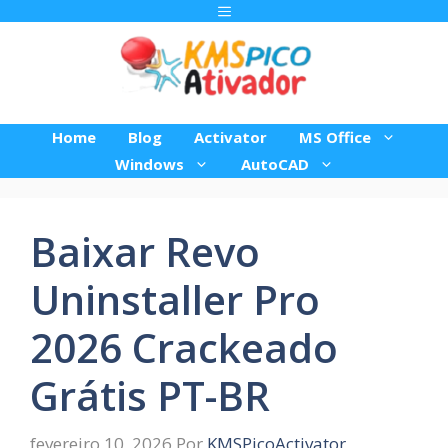
Pular
Menu
para
o
conteúdo
Home
Blog
Activator
MS Office
Windows
AutoCAD
Baixar Revo
Uninstaller Pro
2026 Crackeado
Grátis PT-BR
fevereiro 10, 2026
Por
KMSPicoActivator