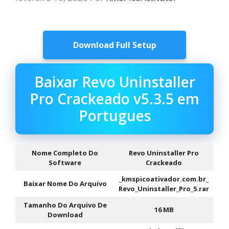
Download Full Setup
Baixar Revo Uninstaller
Pro Crackeado v5.3.5 em
Portugues
Nome Completo Do
Revo Uninstaller Pro
Software
Crackeado
_kmspicoativador.com.br_
Baixar Nome Do Arquivo
Revo_Uninstaller_Pro_5.rar
Tamanho Do Arquivo De
16 MB
Download