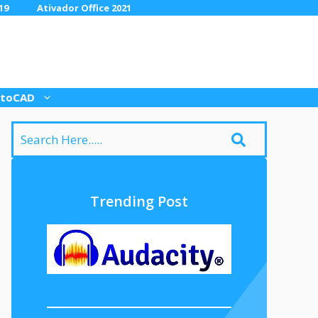
19
Ativador Office 2021
toCAD
Trending Post