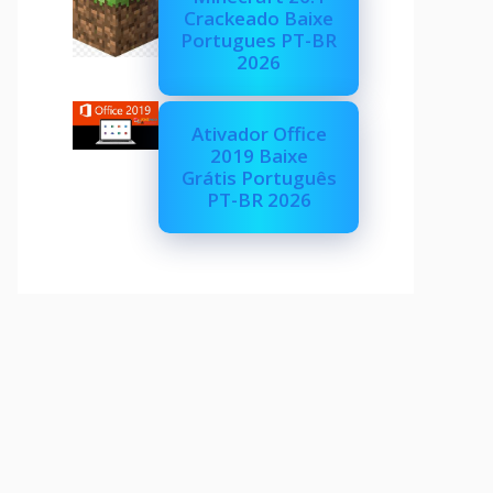
Crackeado Baixe
Portugues PT-BR
2026
Ativador Office
2019 Baixe
Grátis Português
PT-BR 2026