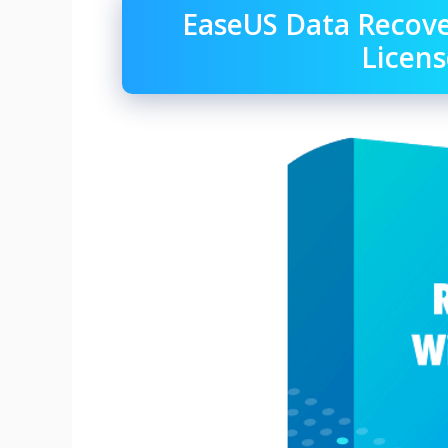
EaseUS Data Recove
Licens