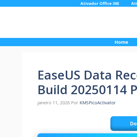
Pular
Ativador Office 365
At
para
o
conteúdo
Home
EaseUS Data Rec
Build 20250114 
janeiro 11, 2026
Por
KMSPicoActivator
Do