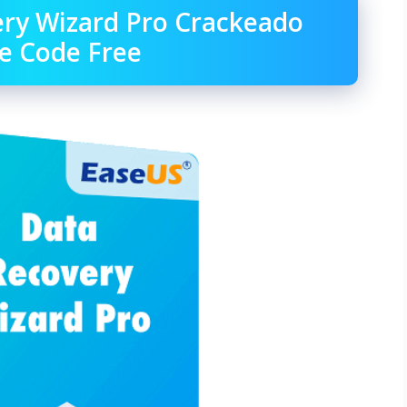
ry Wizard Pro Crackeado
e Code Free