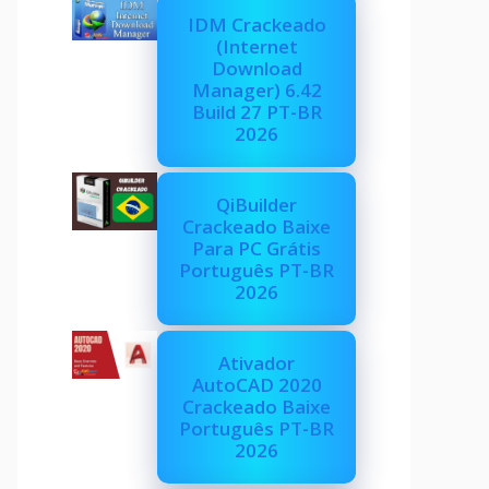
IDM Crackeado
(Internet
Download
Manager) 6.42
Build 27 PT-BR
2026
QiBuilder
Crackeado Baixe
Para PC Grátis
Português PT-BR
2026
Ativador
AutoCAD 2020
Crackeado Baixe
Português PT-BR
2026