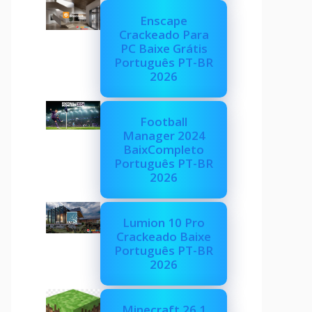
Enscape
Crackeado Para
PC Baixe Grátis
Português PT-BR
2026
Football
Manager 2024
BaixCompleto
Português PT-BR
2026
Lumion 10 Pro
Crackeado Baixe
Português PT-BR
2026
Minecraft 26.1