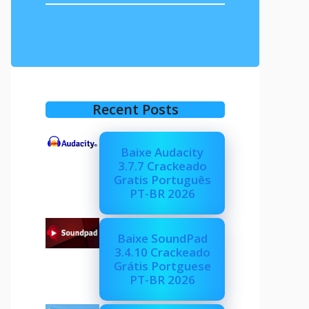
Recent Posts
Baixe Audacity
3.7.7 Crackeado
Gratis Português
PT-BR 2026
Baixe SoundPad
3.4.10 Crackeado
Grátis Portguese
PT-BR 2026