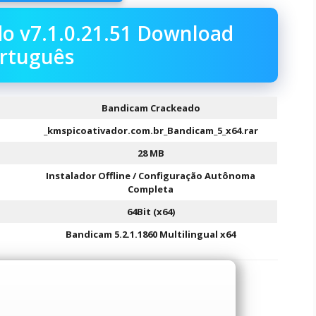
o v7.1.0.21.51 Download
rtuguês
Bandicam Crackeado
_kmspicoativador.com.br_Bandicam_5_x64.rar
28 MB
Instalador Offline / Configuração Autônoma
Completa
64Bit (x64)
Bandicam 5.2.1.1860 Multilingual x64