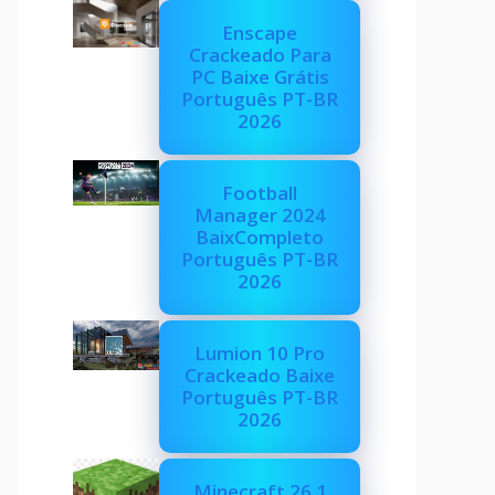
Enscape
Crackeado Para
PC Baixe Grátis
Português PT-BR
2026
Football
Manager 2024
BaixCompleto
Português PT-BR
2026
Lumion 10 Pro
Crackeado Baixe
Português PT-BR
2026
Minecraft 26.1