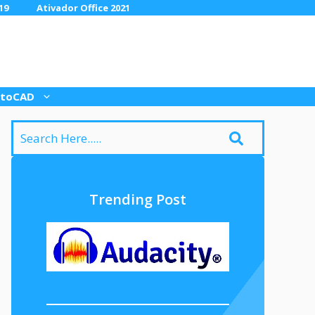
19
Ativador Office 2021
toCAD
Trending Post