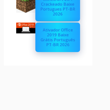
Crackeado Baixe
Portugues PT-BR
2026
Ativador Office
2019 Baixe
Grátis Português
PT-BR 2026