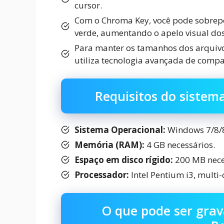
cursor.
Com o Chroma Key, você pode sobrepo
verde, aumentando o apelo visual dos
Para manter os tamanhos dos arquivos
utiliza tecnologia avançada de comp
Requisitos do siste
Sistema Operacional:
Windows 7/8/8
Memória (RAM):
4 GB necessários.
Espaço em disco rígido:
200 MB neces
Processador:
Intel Pentium i3, multi
O que pode ser gra