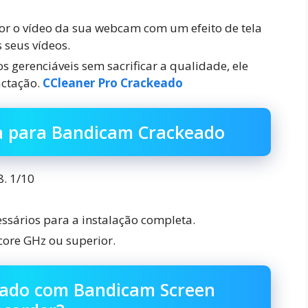
r o vídeo da sua webcam com um efeito de tela
 seus vídeos.
 gerenciáveis sem sacrificar a qualidade, ele
actação.
CCleaner Pro Crackeado
ma para Bandicam Crackeado
. 1/10
sários para a instalação completa.
-core GHz ou superior.
vado com Bandicam Screen