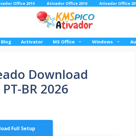
ivador Office 2010
Ativador Office 2016
Ativador Office 20
Blog
Activator
MS Office
Windows
Au
eado Download
s PT-BR 2026
oad Full Setup