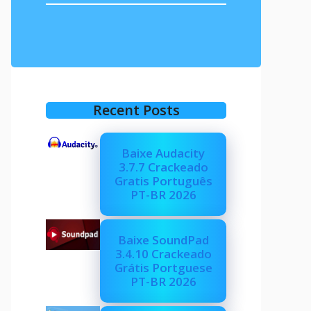
Recent Posts
Baixe Audacity
3.7.7 Crackeado
Gratis Português
PT-BR 2026
Baixe SoundPad
3.4.10 Crackeado
Grátis Portguese
PT-BR 2026