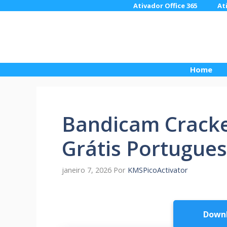
Pular
Ativador Office 365
At
para
o
conteúdo
Home
Bandicam Crack
Grátis Portugue
janeiro 7, 2026
Por
KMSPicoActivator
Downl