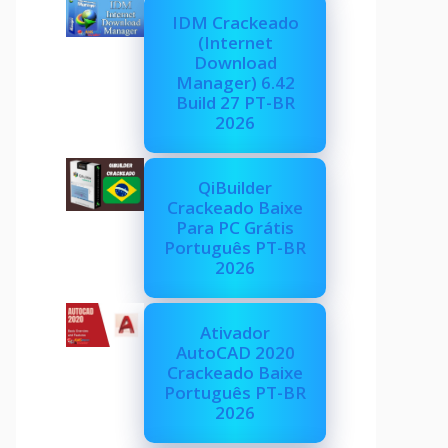
IDM Crackeado
(Internet
Download
Manager) 6.42
Build 27 PT-BR
2026
QiBuilder
Crackeado Baixe
Para PC Grátis
Português PT-BR
2026
Ativador
AutoCAD 2020
Crackeado Baixe
Português PT-BR
2026