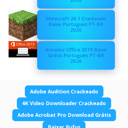
Minecraft 26.1 Crackeado
Baixe Portugues PT-BR
2026
Ativador Office 2019 Baixe
Grátis Português PT-BR
2026
Adobe Audition Crackeado
4K Video Downloader Crackeado
Adobe Acrobat Pro Download Grátis
Baixar Rufus