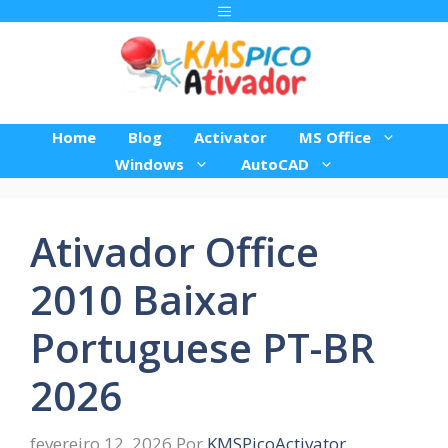
Pular
Menu
para
o
conteúdo
Home
Blog
Activator
MS Office
Windows
AutoCAD
Ativador Office
2010 Baixar
Portuguese PT-BR
2026
fevereiro 12, 2026
Por
KMSPicoActivator