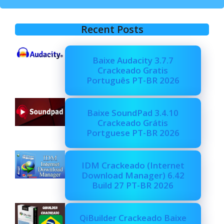
Recent Posts
Baixe Audacity 3.7.7
Crackeado Gratis
Português PT-BR 2026
Baixe SoundPad 3.4.10
Crackeado Grátis
Portguese PT-BR 2026
IDM Crackeado (Internet
Download Manager) 6.42
Build 27 PT-BR 2026
QiBuilder Crackeado Baixe