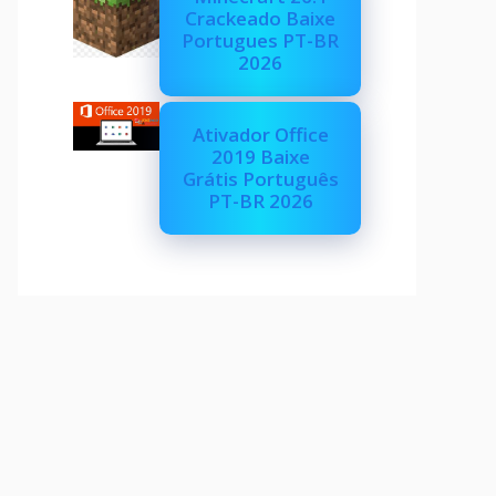
Crackeado Baixe
Portugues PT-BR
2026
Ativador Office
2019 Baixe
Grátis Português
PT-BR 2026