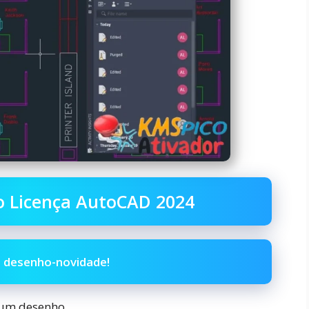
Do Licença AutoCAD 2024
o desenho-novidade!
 um desenho.