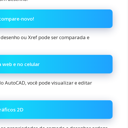
ompare-novo!
m desenho ou Xref pode ser comparada e
a web e no celular
o AutoCAD, você pode visualizar e editar
ráficos 2D