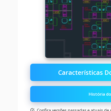
Características 
História d
Confira versões passadas e atuais de