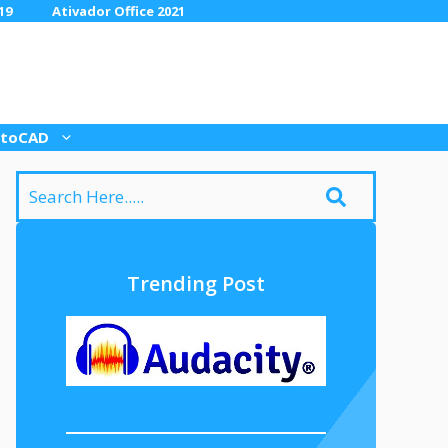
19
Ativador Office 2021
toCAD
Trending Post