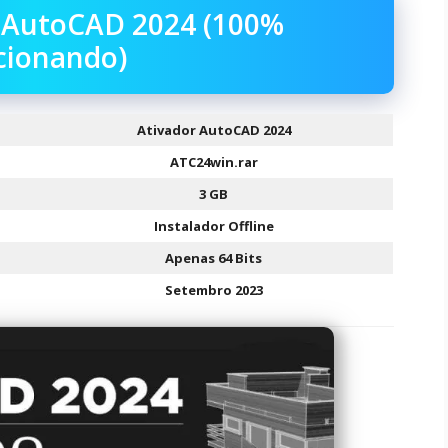
r AutoCAD 2024 (100%
cionando)
Ativador AutoCAD 2024
ATC24win.rar
3 GB
Instalador Offline
Apenas 64 Bits
Setembro 2023