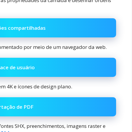
ar as propriedades da camada e desenhar ordens
ões compartilhadas
 comentado por meio de um navegador da web.
face de usuário
m 4K e ícones de design plano.
rtação de PDF
fontes SHX, preenchimentos, imagens raster e