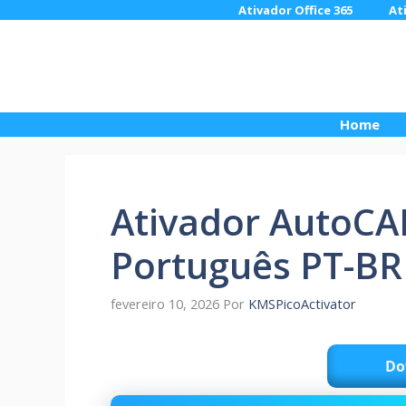
Pular
Ativador Office 365
At
para
o
conteúdo
Home
Ativador AutoCAD
Português PT-BR
fevereiro 10, 2026
Por
KMSPicoActivator
Do