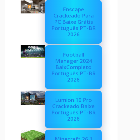
Enscape
Crackeado Para
PC Baixe Grátis
Português PT-BR
2026
Football
Manager 2024
BaixCompleto
Português PT-BR
2026
Lumion 10 Pro
Crackeado Baixe
Português PT-BR
2026
Minecraft 26.1