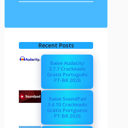
Recent Posts
Baixe Audacity
3.7.7 Crackeado
Gratis Português
PT-BR 2026
Baixe SoundPad
3.4.10 Crackeado
Grátis Portguese
PT-BR 2026