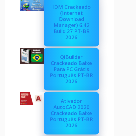
IDM Crackeado
(Internet
Download
Manager) 6.42
Build 27 PT-BR
2026
QiBuilder
Crackeado Baixe
Para PC Grátis
Português PT-BR
2026
Ativador
AutoCAD 2020
Crackeado Baixe
Português PT-BR
2026