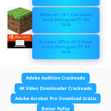
Minecraft 26.1 Crackeado
Baixe Portugues PT-BR
2026
Ativador Office 2019 Baixe
Grátis Português PT-BR
2026
Adobe Audition Crackeado
4K Video Downloader Crackeado
Adobe Acrobat Pro Download Grátis
Baixar Rufus