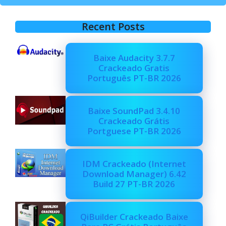
Recent Posts
Baixe Audacity 3.7.7
Crackeado Gratis
Português PT-BR 2026
Baixe SoundPad 3.4.10
Crackeado Grátis
Portguese PT-BR 2026
IDM Crackeado (Internet
Download Manager) 6.42
Build 27 PT-BR 2026
QiBuilder Crackeado Baixe